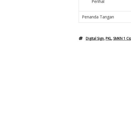
Perihal
Penanda Tangan
Digital Sign
,
PKL
,
SMKN 1 Ci
Archives
June 2026
May 2026