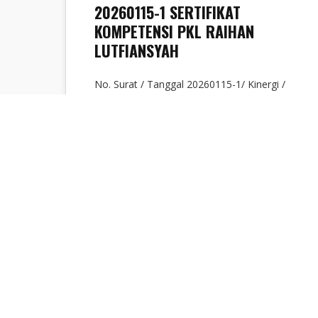
20260115-1 SERTIFIKAT
KOMPETENSI PKL RAIHAN
LUTFIANSYAH
No. Surat / Tanggal 20260115-1/ Kinergi /
I/ 2026 Tipe Digital Sign Penerima
Universitas Indraprasta PGRI Jakarta
Perihal Sertifikat Kompetensi…
Sabrina Ayunda