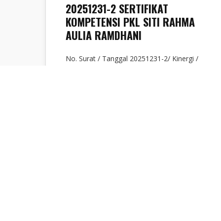
20251231-2 SERTIFIKAT
KOMPETENSI PKL SITI RAHMA
AULIA RAMDHANI
No. Surat / Tanggal 20251231-2/ Kinergi /
XII / 2025 Tipe Digital Sign Penerima SMK
Muhammadiyah Kawali Perihal Sertifikat
Kompetensi…
Sabrina Ayunda