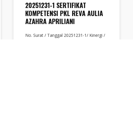
20251231-1 SERTIFIKAT
KOMPETENSI PKL REVA AULIA
AZAHRA APRILIANI
No. Surat / Tanggal 20251231-1/ Kinergi /
XII / 2025 Tipe Digital Sign Penerima SMK
Muhammadiyah Kawali Perihal Sertifikat
Kompetensi…
Sabrina Ayunda